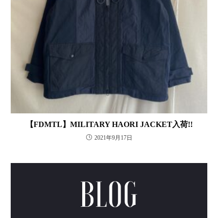
【FDMTL】MILITARY HAORI JACKET入荷!!
2021年9月17日