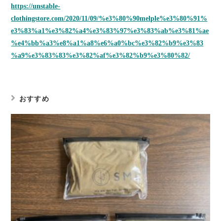
https://unstable-
clothingstore.com/2020/11/09/%e3%80%90melple%e3%80%91%
e3%83%a1%e3%82%a4%e3%83%97%e3%83%ab%e3%81%ae
%e4%bb%a3%e8%a1%a8%e6%a0%bc%e3%82%b9%e3%83
%a9%e3%83%83%e3%82%af%e3%82%b9%e3%80%82/
おすすめ