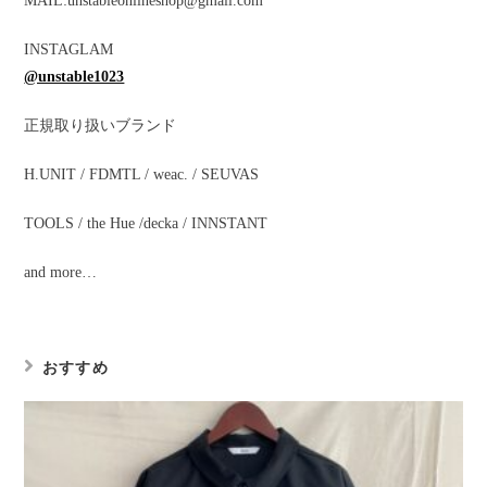
MAIL:unstableonlineshop@gmail.com
INSTAGLAM
@unstable1023
正規取り扱いブランド
H.UNIT / FDMTL / weac. / SEUVAS
TOOLS / the Hue /decka / INNSTANT
and more…
おすすめ