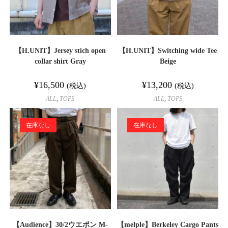
【H.UNIT】Jersey stich open
【H.UNIT】Switching wide Tee
collar shirt Gray
Beige
¥
16,500
¥
13,200
(税込)
(税込)
ALL
,
TOPS
ALL
,
TOPS
在庫なし
在庫なし
【Audience】30/2ウエポン M-
【melple】Berkeley Cargo Pants