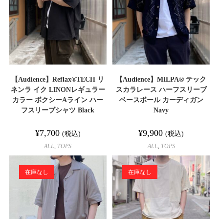
【Audience】Reflax®TECH リ
【Audience】MILPA® テック
ネンラ イク LINONレギュラー
スカラレース ハーフスリーブ
カラー ボクシーAライン ハー
ベースボール カーディガン
フスリーブシャツ Black
Navy
¥
7,700
¥
9,900
(税込)
(税込)
ALL
,
TOPS
ALL
,
TOPS
在庫なし
在庫なし