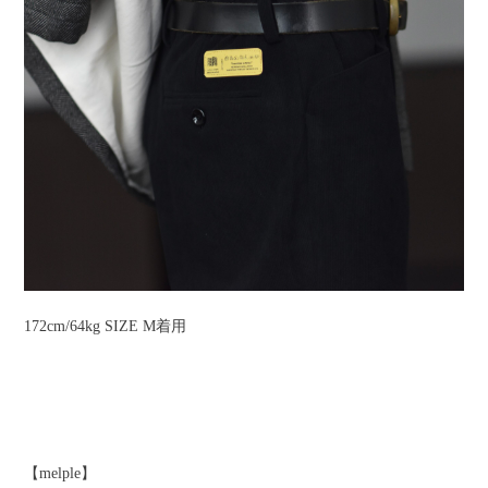
172cm/64kg SIZE M着用
【melple】