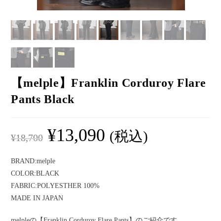
【melple】Franklin Corduroy Flare
Pants Black
¥
13,090
(税込)
¥
18,700
BRAND:melple
COLOR:BLACK
FABRIC:POLYESTHER 100%
MADE IN JAPAN
melpleの【Franklin Corduroy Flare Pants】のご紹介です。