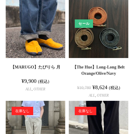
セール
【MARUGO】たびりら 月
【The Hue】Long-Long Belt
Orange/Olive/Navy
¥
9,900
(税込)
¥
8,624
(税込)
¥
10,780
ALL
,
OTHER
ALL
,
OTHER
在庫なし
在庫なし