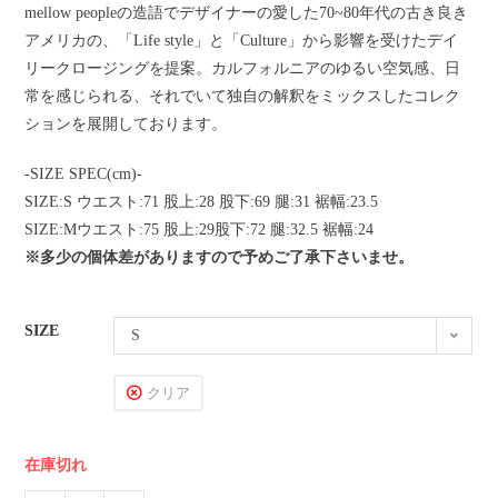
mellow peopleの造語でデザイナーの愛した70~80年代の古き良き
アメリカの、「Life style」と「Culture」から影響を受けたデイ
リークロージングを提案。カルフォルニアのゆるい空気感、日
常を感じられる、それでいて独自の解釈をミックスしたコレク
ションを展開しております。
-SIZE SPEC(cm)-
SIZE:S ウエスト:71 股上:28 股下:69 腿:31 裾幅:23.5
SIZE:Mウエスト:75 股上:29股下:72 腿:32.5 裾幅:24
※多少の個体差がありますので予めご了承下さいませ。
SIZE
S
クリア
在庫切れ