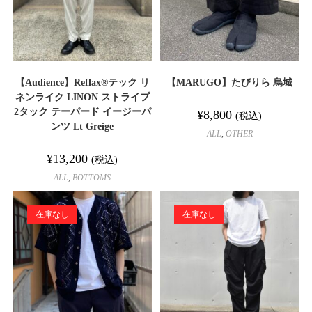
【Audience】Reflax®テック リ
【MARUGO】たびりら 烏城
ネンライク LINON ストライプ
2タック テーパード イージーパ
¥
8,800
(税込)
ンツ Lt Greige
ALL
,
OTHER
¥
13,200
(税込)
ALL
,
BOTTOMS
在庫なし
在庫なし