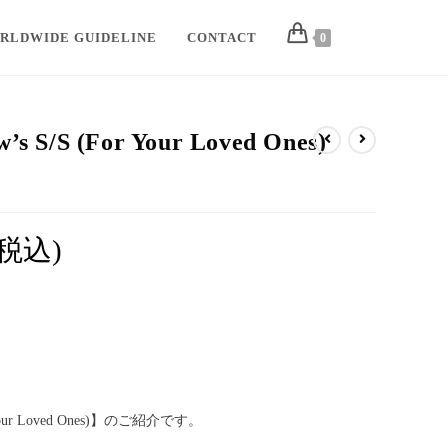
RLDWIDE GUIDELINE
CONTACT
0
s S/S (For Your Loved Ones)
(税込)
r Your Loved Ones)】のご紹介です。