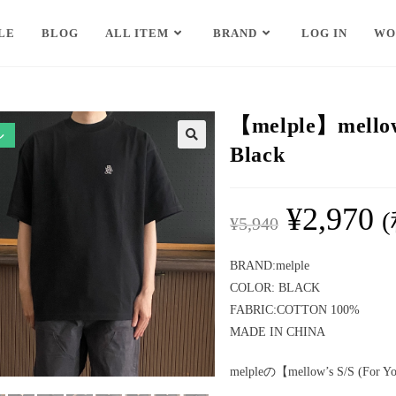
LE
BLOG
ALL ITEM
BRAND
LOG IN
WO
【melple】mellow’
ル
Black
¥
2,970
¥
5,940
BRAND:melple
COLOR: BLACK
FABRIC:COTTON 100%
MADE IN CHINA
melpleの【mellow’s S/S (Fo