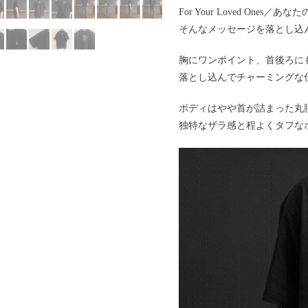
For Your Loved Ones／
そんなメッセージを落とし込
胸にワンポイント、首後ろに
落とし込んでチャーミングな
ボディはやや首が詰まった丸
独特なザラ感と程よくタフな