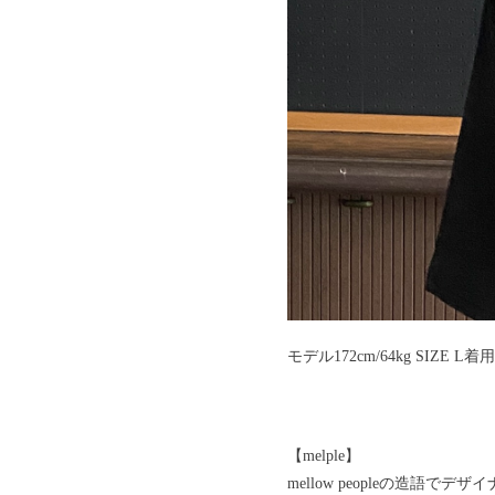
モデル172cm/64kg SIZE L着
【melple】
mellow peopleの造語で