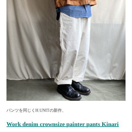
パンツを同じくH.UNITの新作、
Work denim crownsize painter pants Kinari