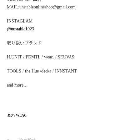
MAIL:unstableonlineshop@gmail.com
INSTAGLAM
@unstable1023
取り扱いブランド
H.UNIT / FDMTL / weac. / SEUVAS
TOOLS / the Hue /decka / INNSTANT
and more…
タグ:
WEAC.