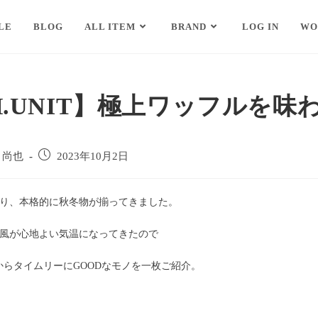
LE
BLOG
ALL ITEM
BRAND
LOG IN
WO
H.UNIT】極上ワッフルを味
 尚也
2023年10月2日
入り、本格的に秋冬物が揃ってきました。
風が心地よい気温になってきたので
ITからタイムリーにGOODなモノを一枚ご紹介。