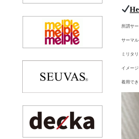
He
所謂サー
サーマル
ミリタリ
イメージ
着用でき