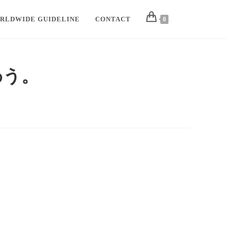
RLDWIDE GUIDELINE
CONTACT
0
わう。