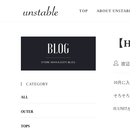
TOP
ABOUT UNSTAB
【
渡辺
10月に
CATEGORY
そろそろ
ALL
H.UN
OUTER
TOPS