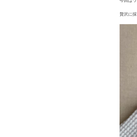
今回はワ
贅沢に採